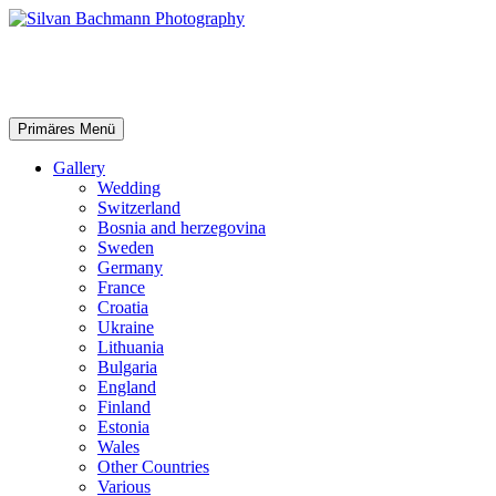
Zum
Inhalt
springen
Silvan Bachmann Photography
Suchen
Primäres Menü
Gallery
Wedding
Switzerland
Bosnia and herzegovina
Sweden
Germany
France
Croatia
Ukraine
Lithuania
Bulgaria
England
Finland
Estonia
Wales
Other Countries
Various