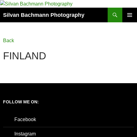
Zum
Inhalt
Suchen
Silvan Bachmann Photography
springen
PRIMÄR
MENÜ
Back
FINLAND
FOLLOW ME ON:
Facebook
Instagram