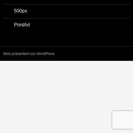
500px
PrintArt
Stolz präsentiert von WordPress