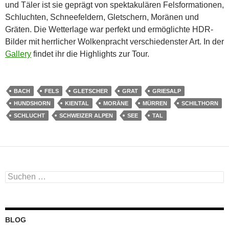
und Täler ist sie geprägt von spektakulären Felsformationen,
Schluchten, Schneefeldern, Gletschern, Moränen und
Gräten. Die Wetterlage war perfekt und ermöglichte HDR-
Bilder mit herrlicher Wolkenpracht verschiedenster Art. In der
Gallery
findet ihr die Highlights zur Tour.
BACH
FELS
GLETSCHER
GRAT
GRIESALP
HUNDSHORN
KIENTAL
MORÄNE
MÜRREN
SCHILTHORN
SCHLUCHT
SCHWEIZER ALPEN
SEE
TAL
Suchen
nach:
BLOG