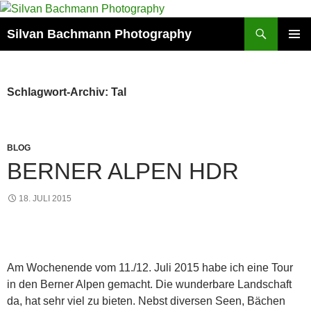
Zum
Inhalt
Suchen
Silvan Bachmann Photography
springen
PRIMÄR
MENÜ
Schlagwort-Archiv: Tal
BLOG
BERNER ALPEN HDR
18. JULI 2015
Am Wochenende vom 11./12. Juli 2015 habe ich eine Tour
in den Berner Alpen gemacht. Die wunderbare Landschaft
da, hat sehr viel zu bieten. Nebst diversen Seen, Bächen