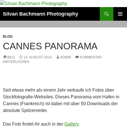
Zum
Inhalt
Suchen
Silvan Bachmann Photography
springen
PRIMÄR
MENÜ
BLOG
CANNES PANORAMA
BILD
14. AUGUST 2014
ADMIN
KOMMENTAR
HINTERLASSEN
Seit etwas mehr als einem Jahr verkaufe ich Fotos über
Stockfotografie-Websites. Dieses Panorama vom Hafen in
Cannes (Frankreich) ist dabei mit über 50 Downloads der
absolute Spitzenreiter.
Das Foto findet ihr auch in der
Gallery
.